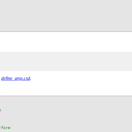
r
define_args.csd
.
m
tform