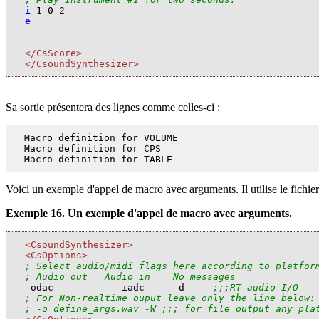
i
1
0
2
e
</CsScore>
</CsoundSynthesizer>
Sa sortie présentera des lignes comme celles-ci :
Macro definition for VOLUME

Macro definition for CPS

Macro definition for TABLE
Voici un exemple d'appel de macro avec arguments. Il utilise le fichie
Exemple 16. Un exemple d'appel de macro avec arguments.
<CsoundSynthesizer>
<CsOptions>
; Select audio/midi flags here according to platfor
; Audio out   Audio in    No messages

-odac           -iadc     -d     
;;;RT audio I/O
; For Non-realtime ouput leave only the line below:
; -o define_args.wav -W ;;; for file output any pla