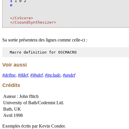
i
1
0
2
e
</CsScore>
</CsoundSynthesizer>
Sa sortie présentera des lignes comme celle-ci :
Macro definition for OSCMACRO
Voir aussi
#define
,
#ifdef
,
#ifndef
,
#include
,
#undef
Crédits
Auteur : John ffitch
University of Bath/Codemist Ltd.
Bath, UK
Avril 1998
Exemples écrits par Kevin Conder.