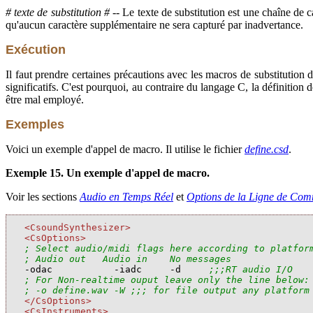
# texte de substitution #
-- Le texte de substitution est une chaîne de ca
qu'aucun caractère supplémentaire ne sera capturé par inadvertance.
Exécution
Il faut prendre certaines précautions avec les macros de substitution d
significatifs. C'est pourquoi, au contraire du langage C, la définition 
être mal employé.
Exemples
Voici un exemple d'appel de macro. Il utilise le fichier
define.csd
.
Exemple 15. Un exemple d'appel de macro.
Voir les sections
Audio en Temps Réel
et
Options de la Ligne de Co
<CsoundSynthesizer>
<CsOptions>
; Select audio/midi flags here according to platfor
; Audio out   Audio in    No messages

-odac           -iadc     -d     
;;;RT audio I/O
; For Non-realtime ouput leave only the line below:
; -o define.wav -W ;;; for file output any platform
</CsOptions>
<CsInstruments>