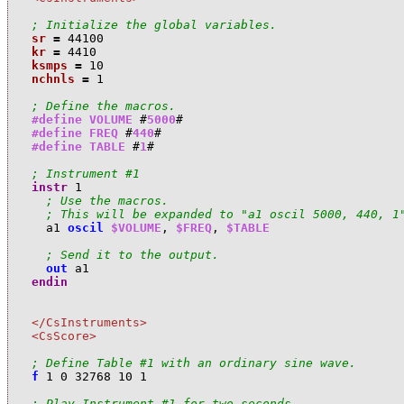
; Initialize the global variables.
sr
=
44100
kr
=
4410
ksmps
=
10
nchnls
=
1
; Define the macros.
#define
VOLUME
#
5000
#
#define
FREQ
#
440
#
#define
TABLE
#
1
#
; Instrument #1
instr
1
; Use the macros.
; This will be expanded to "a1 oscil 5000, 440, 1
a
1
oscil
$VOLUME
,
$FREQ
,
$TABLE
; Send it to the output.
out
a
1
endin
</CsInstruments>
<CsScore>
; Define Table #1 with an ordinary sine wave.
f
1
0
32768
10
1
; Play Instrument #1 for two seconds.