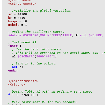
</CsOptions>
<CsInstruments>
; Initialize the global variables.
sr
=
44100
kr
=
4410
ksmps
=
10
nchnls
=
1
; Define the oscillator macro.
#define
OSCMACRO
(
VOLUME
'
FREQ
'
TABLE
)
#
oscil $VOLUME,
; Instrument #1
instr
1
; Use the oscillator macro.
; This will be expanded to "a1 oscil 5000, 440, 1
a
1
$OSCMACRO
(
5000
'
440
'
1
)
; Send it to the output.
out
a
1
endin
</CsInstruments>
<CsScore>
; Define Table #1 with an ordinary sine wave.
f
1
0
32768
10
1
; Play Instrument #1 for two seconds.