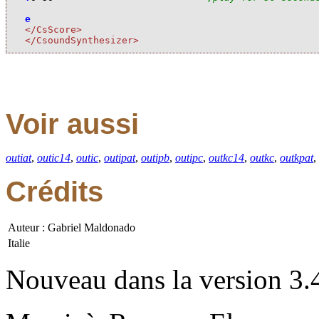
e
</CsScore>
</CsoundSynthesizer>
Voir aussi
outiat
,
outic14
,
outic
,
outipat
,
outipb
,
outipc
,
outkc14
,
outkc
,
outkpat
,
Crédits
Auteur : Gabriel Maldonado
Italie
Nouveau dans la version 3.