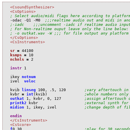
<CsoundSynthesizer>
<CsOptions>
; Select audio/midi flags here according to platfor

-odac -Q1 -M0  
;;;realtime audio out and midi in an
;-iadc    ;;;uncomment -iadc if realtime audio inpu
; For Non-realtime ouput leave only the line below:
; -o outkat.wav -W ;;; for file output any platform
</CsOptions>
<CsInstruments>
sr
=
44100
ksmps
=
10
nchnls
=
2
instr
1
i
key
notnum
i
vel
veloc
k
vib
linseg
100
,
.5
,
120
;vary aftertouch in
k
vbr
=
int
(
k
vib
)
;whole numbers only
outkat
1
,
k
vbr
,
0
,
127
;assign aftertouch 
printk2
k
vbr
;external synth for
midion
1
,
i
key
,
i
vel
;change depth of fi
endin
</CsInstruments>
<CsScore>
f
0
30
;play for 30 second