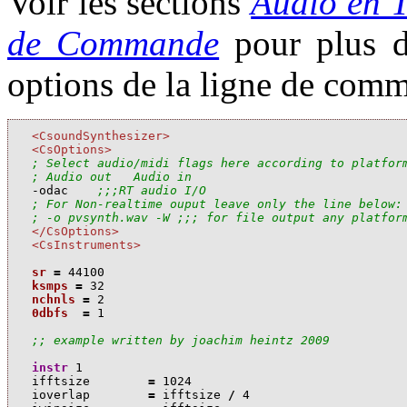
Voir les sections
Audio en 
de Commande
pour plus d'
options de la ligne de com
<CsoundSynthesizer>
<CsOptions>
; Select audio/midi flags here according to platfor
; Audio out   Audio in

-odac    
;;;RT audio I/O
; For Non-realtime ouput leave only the line below:
; -o pvsynth.wav -W ;;; for file output any platfor
</CsOptions>
<CsInstruments>
sr
=
44100
ksmps
=
32
nchnls
=
2
0dbfs
=
1
;; example written by joachim heintz 2009
instr
1
i
fftsize
=
1024
i
overlap
=
i
fftsize
/
4