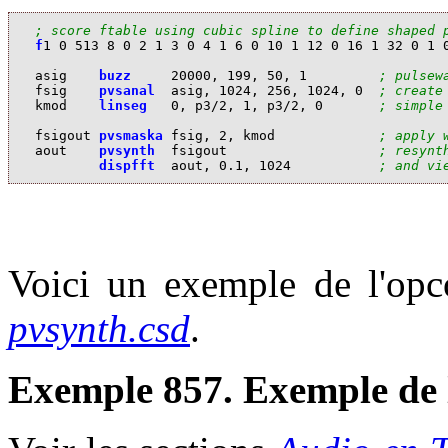
; score ftable using cubic spline to define shaped 
f
1 0 513 8 0 2 1 3 0 4 1 6 0 10 1 12 0 16 1 32 0 1 0
asig    
buzz
     20000, 199, 50, 1         
; pulsew
fsig    
pvsanal
  asig, 1024, 256, 1024, 0  
; create
kmod    
linseg
   0, p3/2, 1, p3/2, 0       
; simple
fsigout 
pvsmaska
 fsig, 2, kmod             
; apply 
aout    
pvsynth
  fsigout                   
; resynt
dispfft
  aout, 0.1, 1024           
; and vi
Voici un exemple de l'opco
pvsynth.csd
.
Exemple 857. Exemple de 