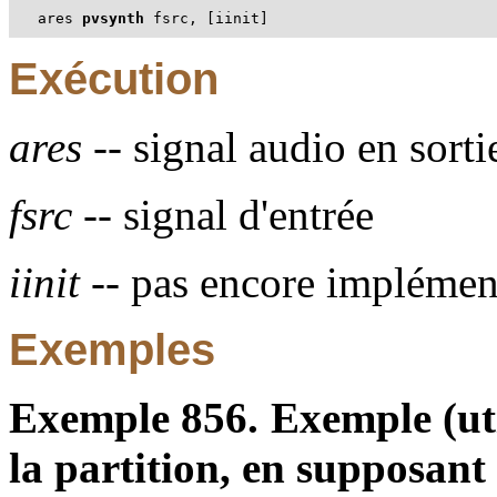
ares 
pvsynth
 fsrc, [iinit]
Exécution
ares
-- signal audio en sorti
fsrc
-- signal d'entrée
iinit
-- pas encore implémen
Exemples
Exemple 856. Exemple (uti
la partition, en supposant