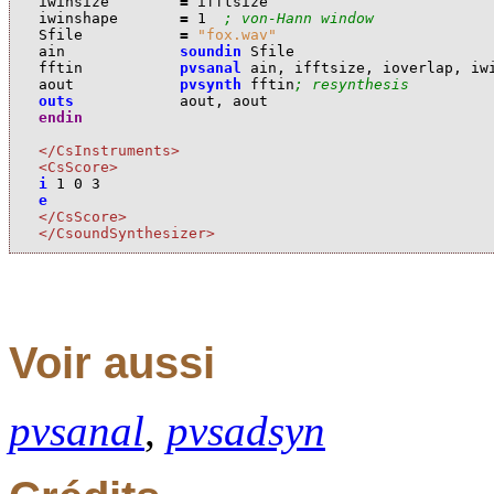
i
winsize
=
i
fftsize
i
winshape
=
1
; von-Hann window
S
file
=
"fox.wav"
a
in
soundin
S
file
f
ftin
pvsanal
a
in
,
i
fftsize
,
i
overlap
,
i
w
a
out
pvsynth
f
ftin
; resynthesis
outs
a
out
,
a
out
endin
</CsInstruments>
<CsScore>
i
1
0
3
e
</CsScore>
</CsoundSynthesizer>
Voir aussi
pvsanal
,
pvsadsyn