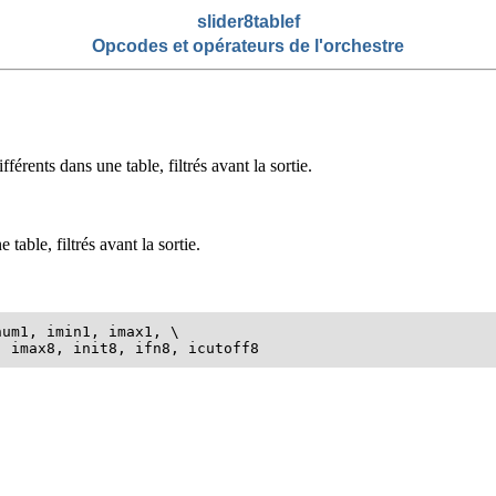
slider8tablef
Opcodes et opérateurs de l'orchestre
rents dans une table, filtrés avant la sortie.
able, filtrés avant la sortie.
um1, imin1, imax1, \

, imax8, init8, ifn8, icutoff8