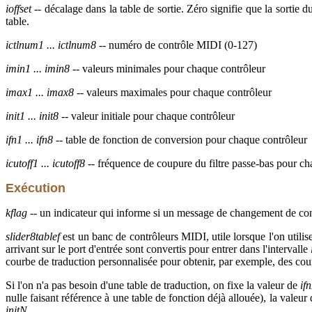
ioffset
-- décalage dans la table de sortie. Zéro signifie que la sortie 
table.
ictlnum1 ... ictlnum8
-- numéro de contrôle MIDI (0-127)
imin1 ... imin8
-- valeurs minimales pour chaque contrôleur
imax1 ... imax8
-- valeurs maximales pour chaque contrôleur
init1 ... init8
-- valeur initiale pour chaque contrôleur
ifn1 ... ifn8
-- table de fonction de conversion pour chaque contrôleur
icutoff1 ... icutoff8
-- fréquence de coupure du filtre passe-bas pour ch
Exécution
kflag
-- un indicateur qui informe si un message de changement de con
slider8tablef
est un banc de contrôleurs MIDI, utile lorsque l'on ut
arrivant sur le port d'entrée sont convertis pour entrer dans l'intervalle
courbe de traduction personnalisée pour obtenir, par exemple, des cou
Si l'on n'a pas besoin d'une table de traduction, on fixe la valeur de
if
nulle faisant référence à une table de fonction déjà allouée), la valeur
initN
.