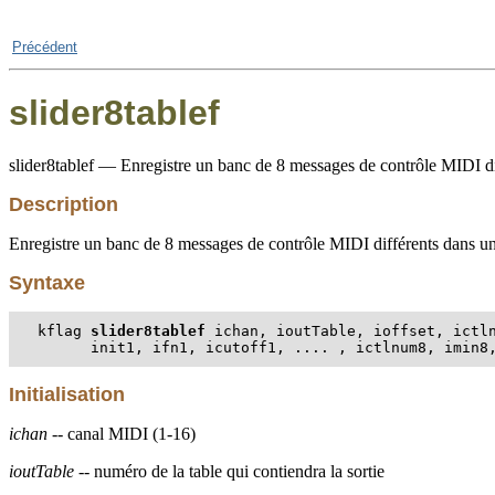
Précédent
slider8tablef
slider8tablef — Enregistre un banc de 8 messages de contrôle MIDI diffé
Description
Enregistre un banc de 8 messages de contrôle MIDI différents dans une t
Syntaxe
kflag 
slider8tablef
 ichan, ioutTable, ioffset, ictln
      init1, ifn1, icutoff1, .... , ictlnum8, imin8
Initialisation
ichan
-- canal MIDI (1-16)
ioutTable
-- numéro de la table qui contiendra la sortie