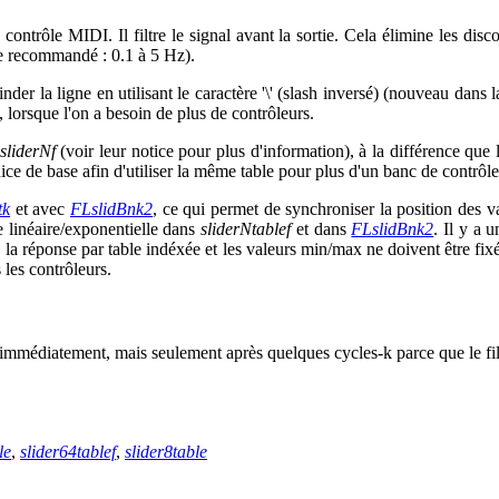
ntrôle MIDI. Il filtre le signal avant la sortie. Cela élimine les disc
le recommandé : 0.1 à 5 Hz).
r la ligne en utilisant le caractère '\' (slash inversé) (nouveau dans la 
, lorsque l'on a besoin de plus de contrôleurs.
sliderNf
(voir leur notice pour plus d'information), à la différence que 
ndice de base afin d'utiliser la même table pour plus d'un banc de contrôl
tk
et avec
FLslidBnk2
, ce qui permet de synchroniser la position des
e linéaire/exponentielle dans
sliderNtablef
et dans
FLslidBnk2
. Il y a 
le, la réponse par table indéxée et les valeurs min/max ne doivent être fi
les contrôleurs.
e immédiatement, mais seulement après quelques cycles-k parce que le filtr
le
,
slider64tablef
,
slider8table