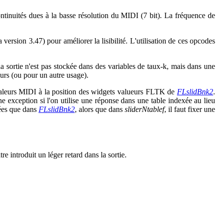
ontinuités dues à la basse résolution du MIDI (7 bit). La fréquence de
version 3.47) pour améliorer la lisibilité. L'utilisation de ces opcodes
la sortie n'est pas stockée dans des variables de taux-k, mais dans une
eurs (ou pour un autre usage).
 valeurs MIDI à la position des widgets valueurs FLTK de
FLslidBnk2
.
une exception si l'on utilise une réponse dans une table indexée au lieu
xées que dans
FLslidBnk2
, alors que dans
sliderNtablef
, il faut fixer une
e introduit un léger retard dans la sortie.