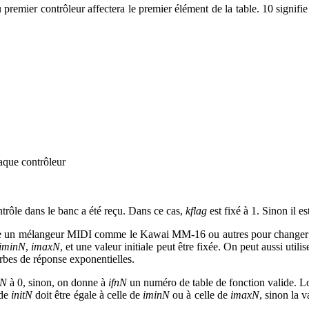
du premier contrôleur affectera le premier élément de la table. 10 signifi
aque contrôleur
trôle dans le banc a été reçu. Dans ce cas,
kflag
est fixé à 1. Sinon il es
ilise un mélangeur MIDI comme le Kawai MM-16 ou autres pour changer
iminN
,
imaxN
, et une valeur initiale peut être fixée. On peut aussi uti
rbes de réponse exponentielles.
nN
à 0, sinon, on donne à
ifnN
un numéro de table de fonction valide. Lor
 de
initN
doit être égale à celle de
iminN
ou à celle de
imaxN
, sinon la v