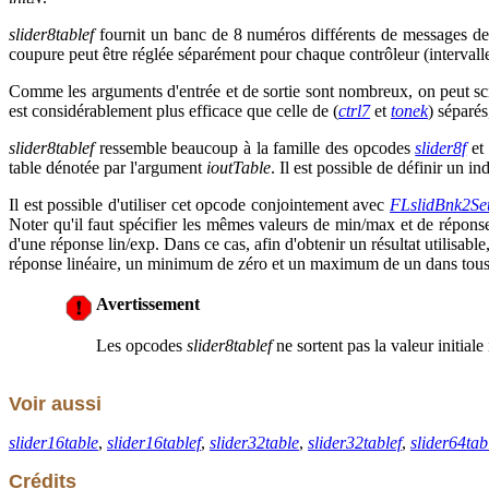
slider8tablef
fournit un banc de 8 numéros différents de messages de co
coupure peut être réglée séparément pour chaque contrôleur (interval
Comme les arguments d'entrée et de sortie sont nombreux, on peut scinde
est considérablement plus efficace que celle de (
ctrl7
et
tonek
) séparés
slider8tablef
ressemble beaucoup à la famille des opcodes
slider8f
et
table dénotée par l'argument
ioutTable
. Il est possible de définir un i
Il est possible d'utiliser cet opcode conjointement avec
FLslidBnk2Se
Noter qu'il faut spécifier les mêmes valeurs de min/max et de répons
d'une réponse lin/exp. Dans ce cas, afin d'obtenir un résultat utilisab
réponse linéaire, un minimum de zéro et un maximum de un dans tous 
Avertissement
Les opcodes
slider8tablef
ne sortent pas la valeur initial
Voir aussi
slider16table
,
slider16tablef
,
slider32table
,
slider32tablef
,
slider64tab
Crédits