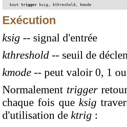
kout 
trigger
 ksig, kthreshold, kmode
Exécution
ksig
-- signal d'entrée
kthreshold
-- seuil de décl
kmode
-- peut valoir 0, 1 ou
Normalement
trigger
retour
chaque fois que
ksig
trave
d'utilisation de
ktrig
: