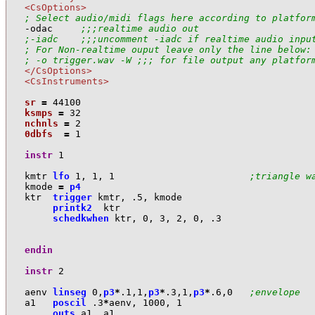
<CsOptions>
; Select audio/midi flags here according to platfor

-odac     
;;;realtime audio out
;-iadc    ;;;uncomment -iadc if realtime audio inpu
; For Non-realtime ouput leave only the line below:
; -o trigger.wav -W ;;; for file output any platfor
</CsOptions>
<CsInstruments>
sr
=
44100
ksmps
=
32
nchnls
=
2
0dbfs
=
1
instr
1
k
mtr
lfo
1
,
1
,
1
;triangle w
k
mode
=
p4
k
tr
trigger
k
mtr
,
.5
,
k
mode
printk2
k
tr
schedkwhen
k
tr
,
0
,
3
,
2
,
0
,
.3
endin
instr
2
a
env
linseg
0
,
p3
*
.1
,
1
,
p3
*
.3
,
1
,
p3
*
.6
,
0
;envelope
a
1
poscil
.3
*
a
env
,
1000
,
1
outs
a
1
,
a
1