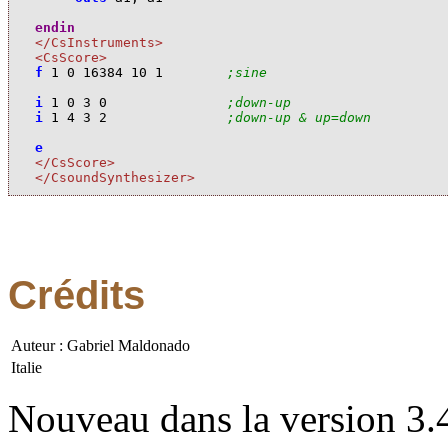
endin
</CsInstruments>
<CsScore>
f
1
0
16384
10
1
;sine 
i
1
0
3
0
;down-up
i
1
4
3
2
;down-up & up=down
e
</CsScore>
</CsoundSynthesizer>
Crédits
Auteur : Gabriel Maldonado
Italie
Nouveau dans la version 3.