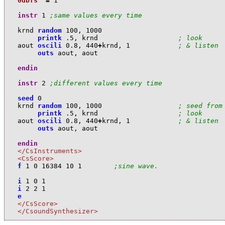
0dbfs
=
1
instr
1
;same values every time
k
rnd
random
100
,
1000
printk
.5
,
k
rnd
; look 
a
out
oscili
0.8
,
440
+
k
rnd
,
1
; & listen
outs
a
out
,
a
out
endin
instr
2
;different values every time
seed
0
k
rnd
random
100
,
1000
; seed from
printk
.5
,
k
rnd
; look 
a
out
oscili
0.8
,
440
+
k
rnd
,
1
; & listen
outs
a
out
,
a
out
endin
</CsInstruments>
<CsScore>
f
1
0
16384
10
1
;sine wave.
i
1
0
1
i
2
2
1
e
</CsScore>
</CsoundSynthesizer>