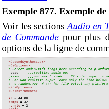
Exemple 877. Exemple de 
Voir les sections
Audio en 
de Commande
pour plus d'
options de la ligne de com
<CsoundSynthesizer>
<CsOptions>
; Select audio/midi flags here according to platfor

-odac     
;;;realtime audio out
;-iadc    ;;;uncomment -iadc if RT audio input is n
; For Non-realtime ouput leave only the line below:
; -o random.wav -W ;;; for file output any platform
</CsOptions>
<CsInstruments>
sr
=
44100
ksmps
=
32
nchnls
=
2