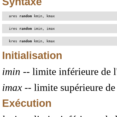
Syntaxe
ares 
random
 kmin, kmax
ires 
random
 imin, imax
kres 
random
 kmin, kmax
Initialisation
imin
-- limite inférieure de l
imax
-- limite supérieure de 
Exécution