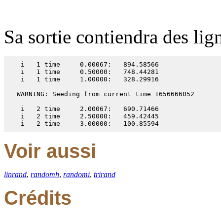
Sa sortie contiendra des lig
 i   1 time     0.00067:   894.58566

 i   1 time     0.50000:   748.44281

 i   1 time     1.00000:   328.29916

WARNING: Seeding from current time 1656666052

 i   2 time     2.00067:   690.71466

 i   2 time     2.50000:   459.42445

 i   2 time     3.00000:   100.85594
Voir aussi
linrand
,
randomh
,
randomi
,
trirand
Crédits