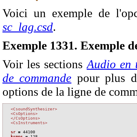
Voici un exemple de l'opco
sc_lag.csd
.
Exemple 1331. Exemple de
Voir les sections
Audio en 
de commande
pour plus d'i
options de la ligne de com
<CsoundSynthesizer>
<CsOptions>
</CsOptions>
<CsInstruments>
sr
=
44100
ksmps
=
128