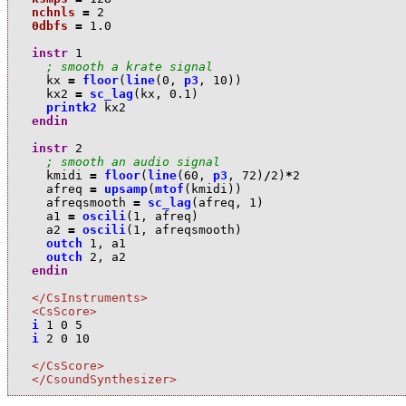
nchnls
=
2
0dbfs
=
1.0
instr
1
; smooth a krate signal  
k
x
=
floor
(
line
(
0
,
p3
,
10
))
k
x2
=
sc_lag
(
k
x
,
0.1
)
printk2
k
x2
endin
instr
2
; smooth an audio signal
k
midi
=
floor
(
line
(
60
,
p3
,
72
)
/
2
)
*
2
a
freq
=
upsamp
(
mtof
(
k
midi
))
a
freqsmooth
=
sc_lag
(
a
freq
,
1
)
a
1
=
oscili
(
1
,
a
freq
)
a
2
=
oscili
(
1
,
a
freqsmooth
)
outch
1
,
a
1
outch
2
,
a
2
endin
</CsInstruments>
<CsScore>
i
1
0
5
i
2
0
10
</CsScore>
</CsoundSynthesizer>