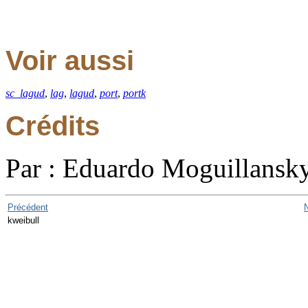
Voir aussi
sc_lagud
,
lag
,
lagud
,
port
,
portk
Crédits
Par : Eduardo Moguillansk
Précédent
kweibull