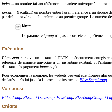
index
-- un nombre faisant référence de manière univoque à un instant
igroup
-- (facultatif) un nombre entier faisant référence à un groupe d
par défaut est zéro qui fait référence au premier groupe. Le numéro d
Note
Le paramètre
igroup
n'a pas encore été complètement impl
Exécution
FLgetsnap
retrouve un instantané FLTK antérieurement enregistré (e
référence de manière univoque à un instantané existant. Si l'argum
d'instantanés (argument
inumsnap
).
Pour économiser la mémoire, les widgets peuvent être groupés afin qu
déclarés après lui jusqu'à la prochaine instruction
FLsetSnapGroup
.
Voir aussi
FLloadsnap
,
FLrun
,
FLsavesnap
,
FLsetsnap
,
FLsetSnapGroup
,
FLu
Crédits