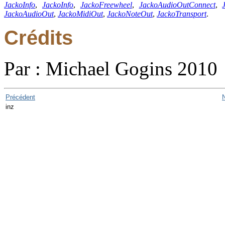
JackoInfo
,
JackoInfo
,
JackoFreewheel
,
JackoAudioOutConnect
,
JackoAudioOut
,
JackoMidiOut
,
JackoNoteOut
,
JackoTransport
.
Crédits
Par : Michael Gogins 2010
Précédent
inz