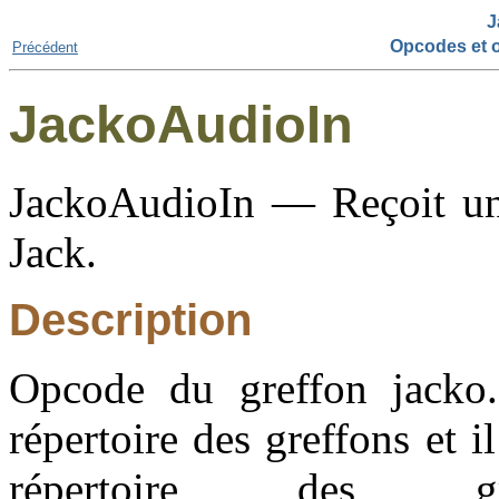
J
Opcodes et o
Précédent
JackoAudioIn
JackoAudioIn — Reçoit un 
Jack.
Description
Opcode du greffon jacko.
répertoire des greffons et i
répertoire des 