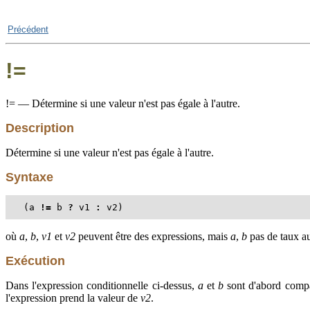
Précédent
!=
!= — Détermine si une valeur n'est pas égale à l'autre.
Description
Détermine si une valeur n'est pas égale à l'autre.
Syntaxe
(a 
!=
 b 
?
 v1 
:
 v2)
où
a
,
b
,
v1
et
v2
peuvent être des expressions, mais
a
,
b
pas de taux a
Exécution
Dans l'expression conditionnelle ci-dessus,
a
et
b
sont d'abord compar
l'expression prend la valeur de
v2
.