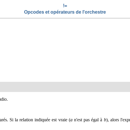
!=
Opcodes et opérateurs de l'orchestre
udio.
és. Si la relation indiquée est vraie (
a
n'est pas égal à
b
), alors l'ex