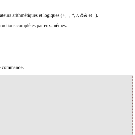
ateurs arithmétiques et logiques (
+
,
-
,
*
,
/
,
&&
et
||
).
instructions complètes par eux-mêmes.
 de commande.