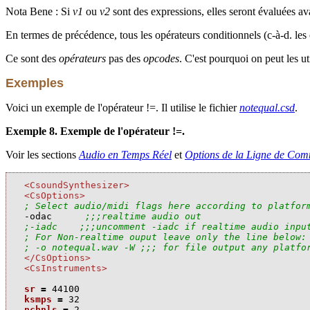
Nota Bene : Si
v1
ou
v2
sont des expressions, elles seront évaluées av
En termes de précédence, tous les opérateurs conditionnels (c-à-d. les 
Ce sont des
opérateurs
pas des
opcodes
. C'est pourquoi on peut les ut
Exemples
Voici un exemple de l'opérateur !=. Il utilise le fichier
notequal.csd
.
Exemple 8. Exemple de l'opérateur !=.
Voir les sections
Audio en Temps Réel
et
Options de la Ligne de Co
<CsoundSynthesizer>
<CsOptions>
; Select audio/midi flags here according to platfor

-odac      
;;;realtime audio out
;-iadc    ;;;uncomment -iadc if realtime audio inpu
; For Non-realtime ouput leave only the line below:
; -o notequal.wav -W ;;; for file output any platfo
</CsOptions>
<CsInstruments>
sr
=
44100
ksmps
=
32
nchnls
=
2