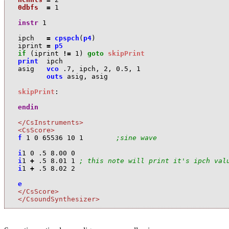
0dbfs
=
1
instr
1
i
pch
=
cpspch
(
p4
)
i
print
=
p5
if
(
i
print
!=
1
)
goto
skipPrint
print
i
pch
a
sig
vco
.7
,
i
pch
,
2
,
0.5
,
1
outs
a
sig
,
a
sig
skipPrint
:
endin
</CsInstruments>
<CsScore>
f
1
0
65536
10
1
;sine wave
i
1
0
.5
8.00
0
i
1
+
.5
8.01
1
; this note will print it's ipch val
i
1
+
.5
8.02
2
e
</CsScore>
</CsoundSynthesizer>